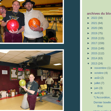
archives du bl
►
2022
(34)
►
2021
(64)
►
2020
(38)
►
2019
(75)
►
2018
(115)
►
2017
(159)
►
2016
(148)
►
2015
(112)
►
2014
(63)
▼
2013
(24)
►
novembre
(1)
►
octobre
(4)
►
août
(2)
►
juillet
(7)
►
juin
(3)
▼
avril
(4)
"L'Accordéon, 
Dernier bowlin
Brac