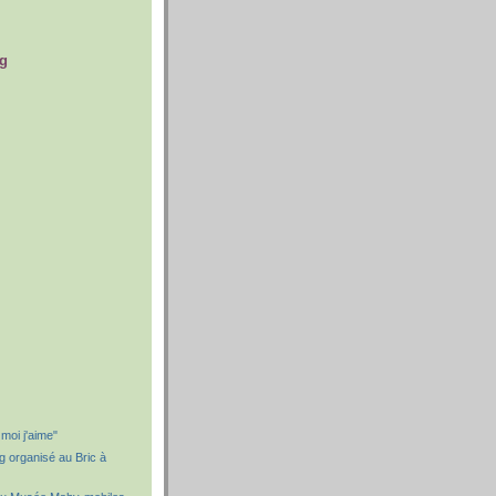
og
moi j'aime"
g organisé au Bric à